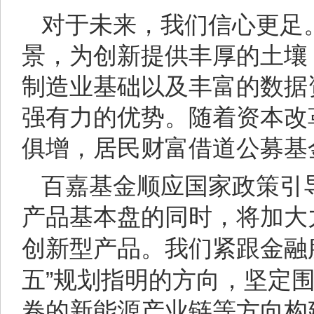
对于未来，我们信心更足
景，为创新提供丰厚的土壤
制造业基础以及丰富的数据
强有力的优势。随着资本改
俱增，居民财富借道公募基
百嘉基金顺应国家政策引
产品基本盘的同时，将加大
创新型产品。我们紧跟金融
”
五
规划指明的方向，坚定
卷的新能源产业链等方向构