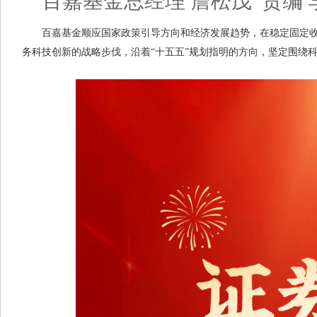
百嘉基金总经理 詹松茂 责编 
百嘉基金顺应国家政策引导方向和经济发展趋势，在稳定固定
务科技创新的战略步伐，沿着“十五五”规划指明的方向，坚定围绕