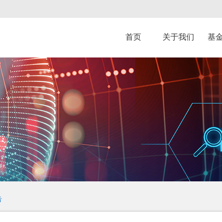
首页
关于我们
基
告