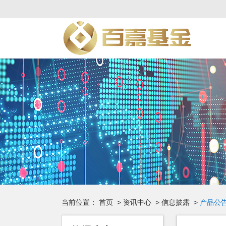
当前位置：
首页
>
资讯中心
>
信息披露
>
产品公