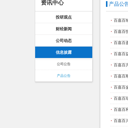
资讯中心
产品公
投研观点
·
百嘉百
财经新闻
·
百嘉百
公司动态
·
百嘉百
信息披露
·
百嘉百
·
公司公告
百嘉百
·
产品公告
百嘉百
·
百嘉百
·
百嘉百
·
百嘉百
·
百嘉百