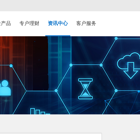
金产品
专户理财
资讯中心
客户服务