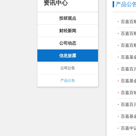
资讯中心
产品公
投研观点
·
百嘉百
财经新闻
·
百嘉百
公司动态
·
百嘉百
信息披露
·
百嘉基
·
公司公告
百嘉百川
·
产品公告
百嘉基
·
百嘉百
·
百嘉百
·
百嘉基
·
百嘉中