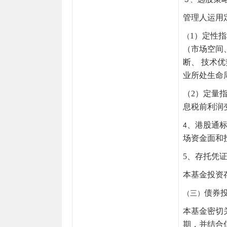
管理人运用
1）定性
（
（市场空间
断、 技术
业所处生命
（2）定量
息税前利润
、
港股通标
4
场资金面和
5、存托凭
本基金投资
债券
（三）
本基金密切
期，并结合