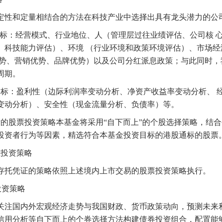
定性和定量相结合的方法在科技产业中选择出具有龙头潜力的公
指标：经营模式、行业地位、人（管理层过往业绩评估、公司核 
、科技能力评估）、环境 （行业环境和政策环境评估）、市场
优势、营销优势、品牌优势）以及公司分红派息政策；与此同时
周期。
指标：盈利性（边际利润率变动分析、净资产收益率变动分析、 
变动分析）、安全性（现金流量分析、负债率）等。
的股票投资策略本基金将采用“自下而上”的个股选择策略，结
合
投资者行为等因素，
精选符合本基金投资目标的港股通标的股票
证投资策略
存托凭证的策略依照上述境内上市交易的股票投资策略执行。
投资策略
关注国内外宏观经济走势与我国财政、货币政策动向，预测未来
信用分析等自下而上
的个券选择方法构建债券投资组合，配置能