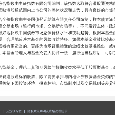
综合指
数由中证指数有限公司编制，该指数选取符合港股通资格
反映港股通范围内上市公司的整体状况和走势，具有良好的市场
合全价指数由中央国债登记结算有限责任公司编制，样本债券涵
要交易市场（银行间市场、交易所市场等）、不同发行主体（政
很好地反映中国债券市场总体价格水平和变动趋势。根据本基金
观、合理地反映本基金的风险收益特征。如果本基金业绩比较基
或者有更适当的、更能为市场普遍接受的
业绩比较基准推出，或
，本基金管理人与基金托管人协商一致，履行适当程序后，可以
合型基金，理论上其预期风险与预期收益水平低于股票型基金，
投资港股通标的股票。除了需要承担与内地证券投资基金类似的
通机制下因投资环境、投资标的、市场制度以及交易规则等差异
示
|
反洗钱专栏
|
隐私政策声明及应急处理提示