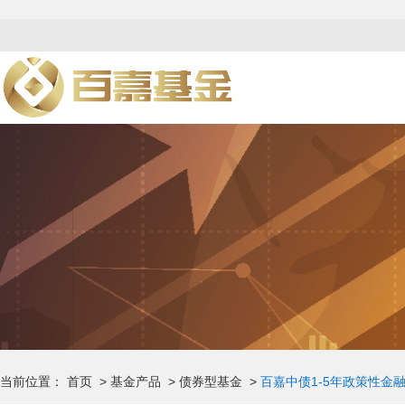
当前位置：
首页
>
基金产品
>
债券型基金
>
百嘉中债1-5年政策性金